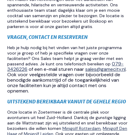
spannende, hilarische en vernieuwende activiteiten. Ons
enthousiaste team staat dagelijks klaar om je een mooie
cocktail van samenzijn en plezier te bezorgen. De locatie is
uitstekend bereikbaar voor bezoekers uit Boskoop en
parkeren is voor al onze gasten altijd gratis.
VRAGEN, CONTACT EN RESERVEREN
Heb je hulp nodig bij het vinden van het juiste programma
voor je groep of heb je specifieke vragen over onze
faciliteiten? Ons Sales team helpt je graag verder met een
079-
passend advies. Je kunt ons telefonisch bereiken op
3426226
of een e-mail sturen naar
sales@gamecity.nl
.
Ook voor veelgestelde vragen over bijvoorbeeld de
benodigde aankomsttijd of de toegankelijkheid van
onze faciliteiten kun je altijd contact met ons
opnemen.
UITSTEKEND BEREIKBAAR VANUIT DE GEHELE REGIO
Onze locatie in Zoetermeer is dé centrale plek voor
avonturiers uit heel Zuid-Holland. Dankzij de gunstige ligging
aan de Wattstraat zijn wij uitstekend en snel bereikbaar voor
bezoekers die willen komen
Minigolf Rotterdam
,
Minigolf Den
Haag
of
Minigolf Leiden
. Ook voor gasten uit omliggende