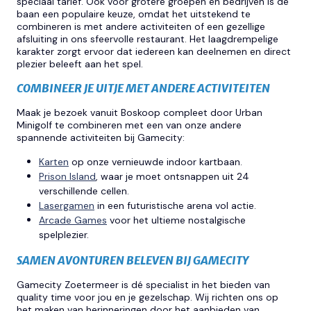
speciaal tarief. Ook voor grotere groepen en bedrijven is de
baan een populaire keuze, omdat het uitstekend te
combineren is met andere activiteiten of een gezellige
afsluiting in ons sfeervolle restaurant. Het laagdrempelige
karakter zorgt ervoor dat iedereen kan deelnemen en direct
plezier beleeft aan het spel.
COMBINEER JE UITJE MET ANDERE ACTIVITEITEN
Maak je bezoek vanuit Boskoop compleet door Urban
Minigolf te combineren met een van onze andere
spannende activiteiten bij Gamecity:
Karten
op onze vernieuwde indoor kartbaan.
Prison Island
, waar je moet ontsnappen uit 24
verschillende cellen.
Lasergamen
in een futuristische arena vol actie.
Arcade Games
voor het ultieme nostalgische
spelplezier.
SAMEN AVONTUREN BELEVEN BIJ GAMECITY
Gamecity Zoetermeer is dé specialist in het bieden van
quality time voor jou en je gezelschap. Wij richten ons op
het maken van herinneringen door het aanbieden van