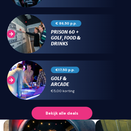
€ 86,50 p.p.
PRISON 60 +
GOLF, FOOD &
DRINKS
€17,50 p.p.
GOLF &
ARCADE
€5,00 korting
Bekijk alle
deals