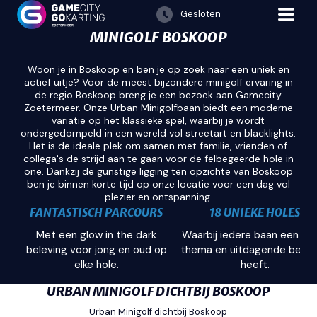
Gesloten
MINIGOLF BOSKOOP
Woon je in Boskoop en ben je op zoek naar een uniek en
actief uitje? Voor de meest bijzondere minigolf ervaring in
de regio Boskoop breng je een bezoek aan Gamecity
Zoetermeer. Onze Urban Minigolfbaan biedt een moderne
variatie op het klassieke spel, waarbij je wordt
ondergedompeld in een wereld vol streetart en blacklights.
Het is de ideale plek om samen met familie, vrienden of
collega's de strijd aan te gaan voor de felbegeerde hole in
one. Dankzij de gunstige ligging ten opzichte van Boskoop
ben je binnen korte tijd op onze locatie voor een dag vol
plezier en ontspanning.
FANTASTISCH PARCOURS
18 UNIEKE HOLES
Met een glow in the dark
Waarbij iedere baan een ei
beleving voor jong en oud op
thema en uitdagende belev
elke hole.
heeft.
URBAN MINIGOLF DICHTBIJ BOSKOOP
Urban Minigolf dichtbij Boskoop