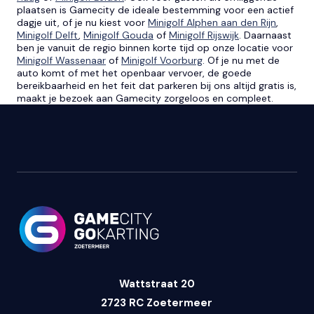
plaatsen is Gamecity de ideale bestemming voor een actief
dagje uit, of je nu kiest voor
Minigolf Alphen aan den Rijn
,
Minigolf Delft
,
Minigolf Gouda
of
Minigolf Rijswijk
. Daarnaast
ben je vanuit de regio binnen korte tijd op onze locatie voor
Minigolf Wassenaar
of
Minigolf Voorburg
. Of je nu met de
auto komt of met het openbaar vervoer, de goede
bereikbaarheid en het feit dat parkeren bij ons altijd gratis is,
maakt je bezoek aan Gamecity zorgeloos en compleet.
Wattstraat 20
2723 RC Zoetermeer