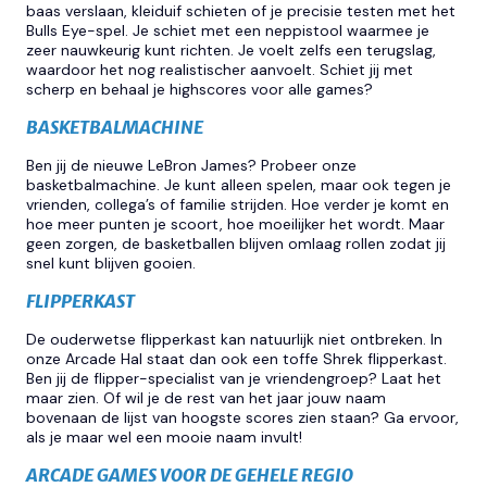
baas verslaan, kleiduif schieten of je precisie testen met het
Bulls Eye-spel. Je schiet met een neppistool waarmee je
zeer nauwkeurig kunt richten. Je voelt zelfs een terugslag,
waardoor het nog realistischer aanvoelt. Schiet jij met
scherp en behaal je highscores voor alle games?
BASKETBALMACHINE
Ben jij de nieuwe LeBron James? Probeer onze
basketbalmachine. Je kunt alleen spelen, maar ook tegen je
vrienden, collega’s of familie strijden. Hoe verder je komt en
hoe meer punten je scoort, hoe moeilijker het wordt. Maar
geen zorgen, de basketballen blijven omlaag rollen zodat jij
snel kunt blijven gooien.
FLIPPERKAST
De ouderwetse flipperkast kan natuurlijk niet ontbreken. In
onze Arcade Hal staat dan ook een toffe Shrek flipperkast.
Ben jij de flipper-specialist van je vriendengroep? Laat het
maar zien. Of wil je de rest van het jaar jouw naam
bovenaan de lijst van hoogste scores zien staan? Ga ervoor,
als je maar wel een mooie naam invult!
ARCADE GAMES VOOR DE GEHELE REGIO