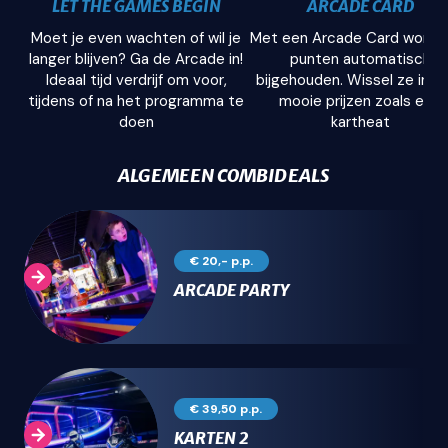
LET THE GAMES BEGIN
ARCADE CARD
Moet je even wachten of wil je
Met een Arcade Card worden
langer blijven? Ga de Arcade in!
punten automatisch
Ideaal tijd verdrijf om voor,
bijgehouden. Wissel ze in v
tijdens of na het programma te
mooie prijzen zoals een
doen
kartheat
ALGEMEEN COMBIDEALS
€ 20,- p.p.
ARCADE PARTY
€ 39,50 p.p.
KARTEN 2