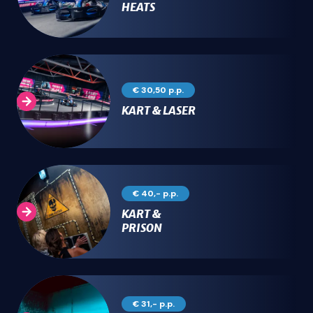
HEATS
€ 30,50 p.p.
KART & LASER
€ 40,- p.p.
KART &
PRISON
€ 31,- p.p.