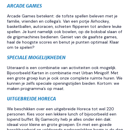
ARCADE GAMES
Arcade Games betekent: de tofste spellen beleven met je
familie, vrienden en collega’s. Van een potje Airhockey,
basketballen, autoracen, schieten flipperen tot andere leuke
spellen. Je kunt namelijk ook bowlen, op de boksbal slaan of
de grijpmachines bedienen. Geniet van de gaafste games,
haal de hoogste scores en benut je punten optimaal. Klaar
om te spelen?
SPECIALE MOGELIJKHEDEN
Uiteraard is een combinatie van activiteiten ook mogelijk.
Bijvoorbeeld Karten in combinatie met Urban Minigolf. Met
een grote groep kun je ook onze complete ruimte huren. We
kunnen je zelfs speciale openingstijden bieden. Kortom: we
maken programma’s op maat.
UITGEBREIDE HORECA
We beschikken over een uitgebreide Horeca tot wel 220
personen. Kies voor een lekkere lunch of bijvoorbeeld een
lopend buffet. Bij Gamecity heb je alles onder één dak:
ideaal voor kleine en grote groepen. En met een goede
bereikbaarheid en voldoende parkeerplekken begin je de dag