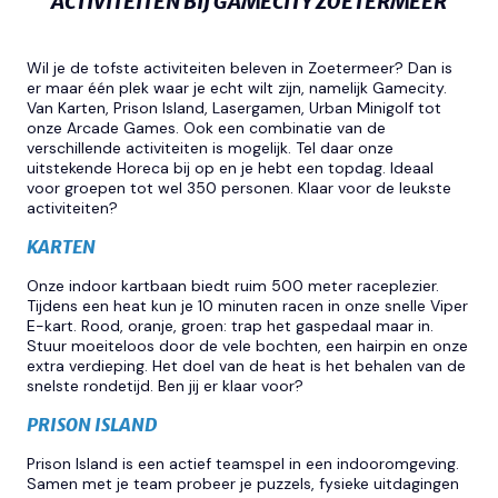
ACTIVITEITEN BIJ GAMECITY ZOETERMEER
Wil je de tofste activiteiten beleven in Zoetermeer? Dan is
er maar één plek waar je echt wilt zijn, namelijk Gamecity.
Van Karten, Prison Island, Lasergamen, Urban Minigolf tot
onze Arcade Games. Ook een combinatie van de
verschillende activiteiten is mogelijk. Tel daar onze
uitstekende Horeca bij op en je hebt een topdag. Ideaal
voor groepen tot wel 350 personen. Klaar voor de leukste
activiteiten?
KARTEN
Onze indoor kartbaan biedt ruim 500 meter raceplezier.
Tijdens een heat kun je 10 minuten racen in onze snelle Viper
E-kart. Rood, oranje, groen: trap het gaspedaal maar in.
Stuur moeiteloos door de vele bochten, een hairpin en onze
extra verdieping. Het doel van de heat is het behalen van de
snelste rondetijd. Ben jij er klaar voor?
PRISON ISLAND
Prison Island is een actief teamspel in een indooromgeving.
Samen met je team probeer je puzzels, fysieke uitdagingen