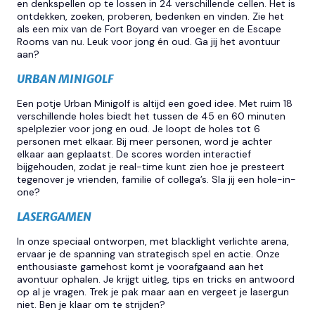
en denkspellen op te lossen in 24 verschillende cellen. Het is
ontdekken, zoeken, proberen, bedenken en vinden. Zie het
als een mix van de Fort Boyard van vroeger en de Escape
Rooms van nu. Leuk voor jong én oud. Ga jij het avontuur
aan?
URBAN MINIGOLF
Een potje Urban Minigolf is altijd een goed idee. Met ruim 18
verschillende holes biedt het tussen de 45 en 60 minuten
spelplezier voor jong en oud. Je loopt de holes tot 6
personen met elkaar. Bij meer personen, word je achter
elkaar aan geplaatst. De scores worden interactief
bijgehouden, zodat je real-time kunt zien hoe je presteert
tegenover je vrienden, familie of collega’s. Sla jij een hole-in-
one?
LASERGAMEN
In onze speciaal ontworpen, met blacklight verlichte arena,
ervaar je de spanning van strategisch spel en actie. Onze
enthousiaste gamehost komt je voorafgaand aan het
avontuur ophalen. Je krijgt uitleg, tips en tricks en antwoord
op al je vragen. Trek je pak maar aan en vergeet je lasergun
niet. Ben je klaar om te strijden?