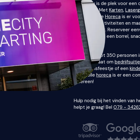
Gamecity is de plek voor een 
omstreken! Met
Karten
,
Laser
en een goede
Horeca
is er voo
Combineer activiteiten en ma
iedere invulling. Reserveer een
compleet met een borrel, snack
Voor uitjes tot 350 personen i
Of het nu gaat om
bedrijfsuitj
personeelsfeestje of een
kind
sfeervolle
horeca
is er een co
iedereen!
Hulp nodig bij het vinden van
helpt je graag! Bel
079 - 3426