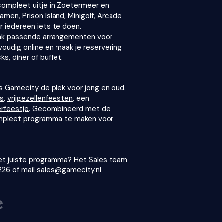
compleet uitje in Zoetermeer en
gamen
,
Prison Island
,
Minigolf
,
Arcade
r iedereen iets te doen.
ak passende arrangementen voor
voudig online en maak je reservering
s, diner of buffet.
s Gamecity de plek voor jong en oud.
es
,
vrijgezellenfeesten
, een
erfeestje
. Gecombineerd met de
mpleet programma te maken voor
 het juiste programma? Het Sales team
226
of mail
sales@gamecity.nl