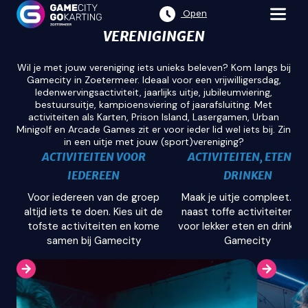
Open
VERENIGINGEN
Wil je met jouw vereniging iets unieks beleven? Kom langs bij
Gamecity in Zoetermeer. Ideaal voor een vrijwilligersdag,
ledenwervingsactiviteit, jaarlijks uitje, jubileumviering,
bestuursuitje, kampioensviering of jaarafsluiting. Met
activiteiten als Karten, Prison Island, Lasergamen, Urban
Minigolf en Arcade Games zit er voor ieder lid wel iets bij. Zin
in een uitje met jouw (sport)vereniging?
ACTIVITEITEN VOOR
ACTIVITEITEN, ETEN EN
IEDEREEN
DRINKEN
Voor iedereen van de groep
Maak je uitje compleet. Ki
altijd iets te doen. Kies uit de
naast toffe activiteiten o
tofste activiteiten en kome
voor lekker eten en drinken 
samen bij Gamecity
Gamecity
AL ONZE COMBIDEALS