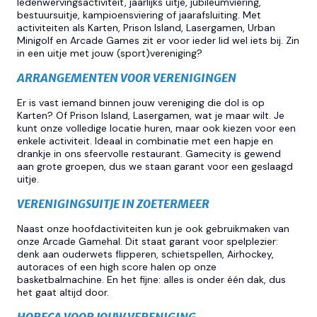
ledenwervingsactiviteit, jaarlijks uitje, jubileumviering,
bestuursuitje, kampioensviering of jaarafsluiting. Met
activiteiten als Karten, Prison Island, Lasergamen, Urban
Minigolf en Arcade Games zit er voor ieder lid wel iets bij. Zin
in een uitje met jouw (sport)vereniging?
ARRANGEMENTEN VOOR VERENIGINGEN
Er is vast iemand binnen jouw vereniging die dol is op
Karten? Of Prison Island, Lasergamen, wat je maar wilt. Je
kunt onze volledige locatie huren, maar ook kiezen voor een
enkele activiteit. Ideaal in combinatie met een hapje en
drankje in ons sfeervolle restaurant. Gamecity is gewend
aan grote groepen, dus we staan garant voor een geslaagd
uitje.
VERENIGINGSUITJE IN ZOETERMEER
Naast onze hoofdactiviteiten kun je ook gebruikmaken van
onze Arcade Gamehal. Dit staat garant voor spelplezier:
denk aan ouderwets flipperen, schietspellen, Airhockey,
autoraces of een high score halen op onze
basketbalmachine. En het fijne: alles is onder één dak, dus
het gaat altijd door.
HORECA VOOR JOUW VERENIGING