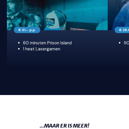
€ 31,- p.p.
€ 28,
60 minuten Prison Island
90
PRISON I
1 heat Lasergamen
PRISON & LASER
...MAAR ER IS MEER!