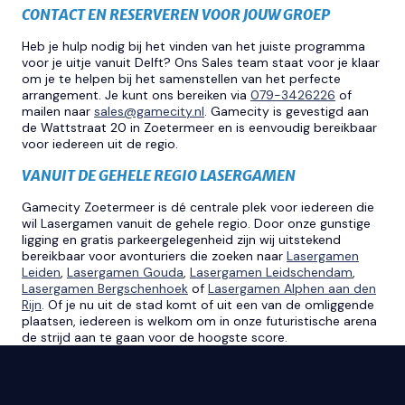
CONTACT EN RESERVEREN VOOR JOUW GROEP
Heb je hulp nodig bij het vinden van het juiste programma
voor je uitje vanuit Delft? Ons Sales team staat voor je klaar
om je te helpen bij het samenstellen van het perfecte
arrangement. Je kunt ons bereiken via
079-3426226
of
mailen naar
sales@gamecity.nl
. Gamecity is gevestigd aan
de Wattstraat 20 in Zoetermeer en is eenvoudig bereikbaar
voor iedereen uit de regio.
VANUIT DE GEHELE REGIO LASERGAMEN
Gamecity Zoetermeer is dé centrale plek voor iedereen die
wil Lasergamen vanuit de gehele regio. Door onze gunstige
ligging en gratis parkeergelegenheid zijn wij uitstekend
bereikbaar voor avonturiers die zoeken naar
Lasergamen
Leiden
,
Lasergamen Gouda
,
Lasergamen Leidschendam
,
Lasergamen Bergschenhoek
of
Lasergamen Alphen aan den
Rijn
. Of je nu uit de stad komt of uit een van de omliggende
plaatsen, iedereen is welkom om in onze futuristische arena
de strijd aan te gaan voor de hoogste score.