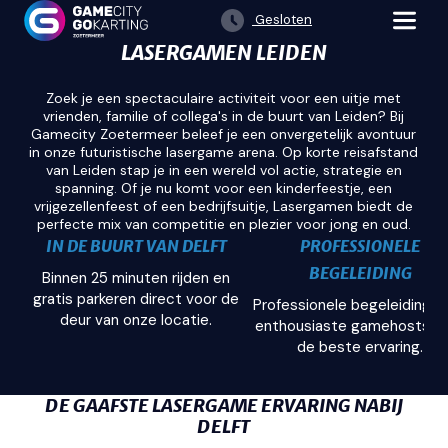
Gesloten
LASERGAMEN LEIDEN
Zoek je een spectaculaire activiteit voor een uitje met
vrienden, familie of collega's in de buurt van Leiden? Bij
Gamecity Zoetermeer beleef je een onvergetelijk avontuur
in onze futuristische lasergame arena. Op korte reisafstand
van Leiden stap je in een wereld vol actie, strategie en
spanning. Of je nu komt voor een kinderfeestje, een
vrijgezellenfeest of een bedrijfsuitje, Lasergamen biedt de
perfecte mix van competitie en plezier voor jong en oud.
IN DE BUURT VAN DELFT
PROFESSIONELE
BEGELEIDING
Binnen 25 minuten rijden en
gratis parkeren direct voor de
Professionele begeleiding d
deur van onze locatie.
enthousiaste gamehosts v
de beste ervaring.
DE GAAFSTE LASERGAME ERVARING NABIJ
DELFT