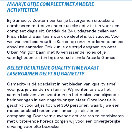
COMBINEER JE BEZOEK MET ANDERE ACTIVITEITE
MAAK JE UITJE COMPLEET MET ANDERE
ACTIVITEITEN
Bij Gamecity Zoetermeer kun je Lasergamen uitstekend
combineren met onze andere unieke activiteiten voor een
compleet dagje uit. Ontdek de 24 uitdagende cellen van
Prison Island waar teamwork de sleutel is tot succes. Voor
wie van snelheid houdt is Karten op onze moderne baan een
absolute aanrader. Ook kun je de strijd aangaan op onze
Urban Minigolf baan met 18 verrassende holes of je
vaardigheden testen bij de verschillende Arcade Games.
BELEEF DE ULTIEME QUALITY TIME NAAST
LASERGAMEN DELFT BIJ GAMECITY
Gamecity is dé specialist in het bieden van 'quality time'
voor jou, je vrienden en familie. Wij richten ons op het
samen beleven van avonturen en het maken van blijvende
herinneringen in een ongedwongen sfeer. Onze locatie is
geschikt voor uitjes tot wel 350 personen, waarbij we een
mooie cocktail bieden van samenzijn, plezier en
ontspanning. Door vernieuwende activiteiten te combineren
met uitstekende horeca zorgen wij voor een onvergetelijke
ervaring voor elke bezoeker.