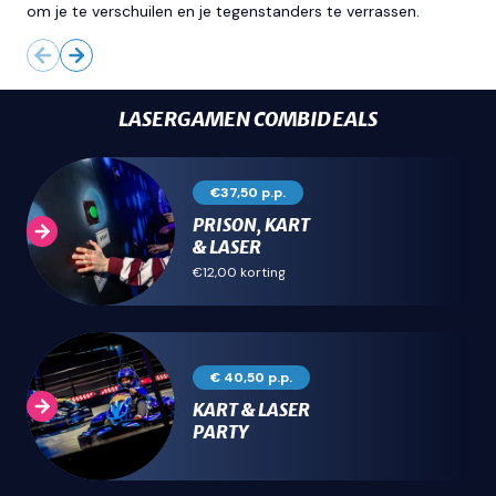
om je te verschuilen en je tegenstanders te verrassen.
LASERGAMEN COMBIDEALS
€37,50 p.p.
PRISON, KART
& LASER
€12,00 korting
€ 40,50 p.p.
KART & LASER
PARTY