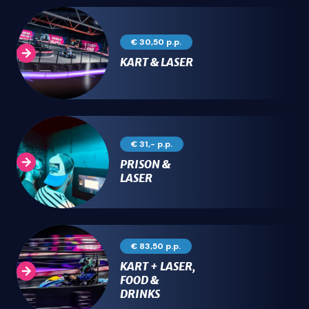
€ 30,50 p.p.
KART & LASER
€ 31,- p.p.
PRISON &
LASER
€ 83,50 p.p.
KART + LASER,
FOOD &
DRINKS